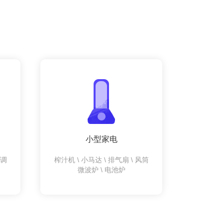
小型家电
空调
榨汁机 \ 小马达 \ 排气扇 \ 风筒
微波炉 \ 电池炉